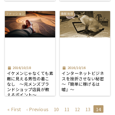
ファッション
情報発信
2016/10/18
2016/10/16
イケメンじゃなくても素
インターネットビジネ
敵に見える男性の着こ
スを挫折させない秘密
なし ～元メンズブラ
～『簡単に稼げるは
ンドショップ店員が教
嘘』～
えるポイント～
« First
‹ Previous
10
11
12
13
14