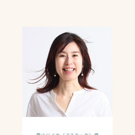
葉山リイナ（ぷるりーな）様