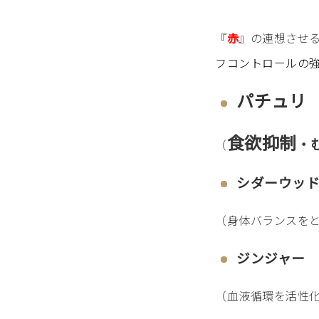
『
赤
』の連想させ
フコントロールの
パチュリ
食欲抑制
・
（
シダーウッ
（身体バランスを
ジンジャー
（血液循環を活性