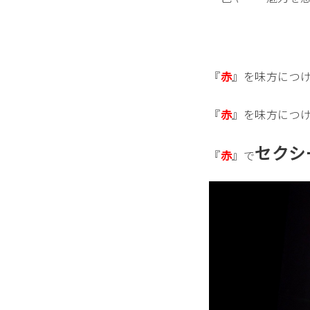
『
赤
』を味方につ
『
赤
』を味方につ
セクシ
『
赤
』で