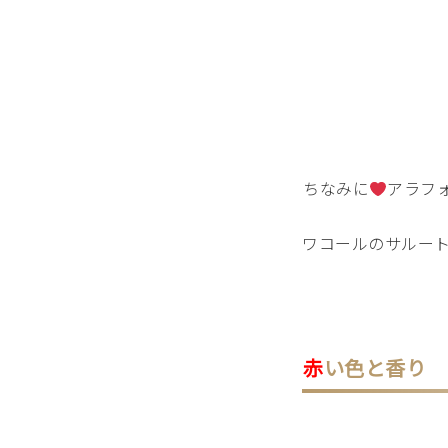
ちなみに
アラフ
ワコールのサルート
赤
い色と香り