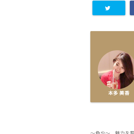
本多 美香
～色や～ 魅力を