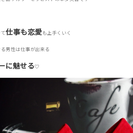
仕事も恋愛
けて
も上手くいく
ける男性は仕事が出来る
ーに魅せる
♡