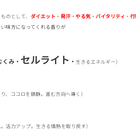
るものとして、
ダイエット
・
発汗
・
やる気
・
バイタリティ
・
行
強い味方になってくれる香りが
セルライト
むくみ・
・
生きるエネルギー）
ド
とり、ココロを鎮静。進む方向へ導く）
化。活力アップ。生きる情熱を取り戻す）