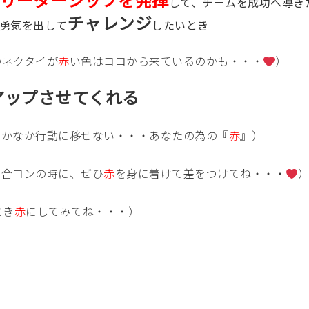
して、チームを成功へ導き
チャレンジ
勇気を出して
したいとき
のネクタイが
赤
い色はココから来ているのかも・・・
）
アップさせてくれる
なかなか行動に移せない・・・あなたの為の『
赤
』）
や合コンの時に、ぜひ
赤
を身に着けて差をつけてね・・・
とき
赤
にしてみてね・・・）