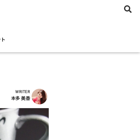
ント
WRITER
本多 美香