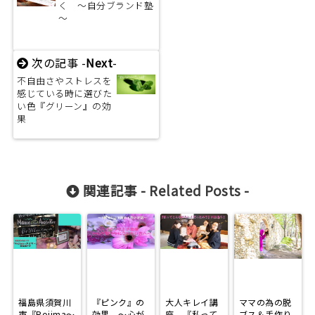
く ～自分ブランド塾
～
次の記事 -
Next
-
不自由さやストレスを
感じている時に選びた
い色『グリーン』の効
果
関連記事 -
Related Posts
-
福島県須賀川
『ピンク』の
大人キレイ講
ママの為の脱
市『Rojima～
効果 ～心が
座 『私って
ブス＆手作り