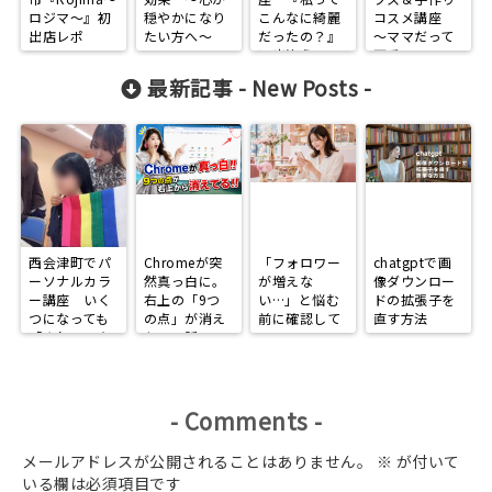
ロジマ～』初
穏やかになり
こんなに綺麗
コスメ講座
出店レポ
たい方へ～
だったの？』
～ママだって
に出逢う日
可愛いmama
でいたい～
最新記事 -
New Posts
-
西会津町でパ
Chromeが突
「フォロワー
chatgptで画
ーソナルカラ
然真っ白に。
が増えな
像ダウンロー
ー講座 いく
右上の「9つ
い…」と悩む
ドの拡張子を
つになっても
の点」が消え
前に確認して
直す方法
「きれいで在
た日の話
ほしい、
りたい」
Instagramで
選ばれる人に
なる3つの習
慣
-
Comments
-
メールアドレスが公開されることはありません。
※
が付いて
いる欄は必須項目です