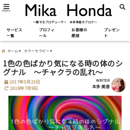
menu
～魅せるプロデューサー 本多美香のブログ～
サービス
プロフィ
お客様の
プレゼン
一覧
ール
感想
ト
ホーム
カラーセラピー
1色の色ばかり気になる時の体のシ
グナル ～チャクラの乱れ～
WRITER
2017年5月23日
本多 美香
2018年7月9日