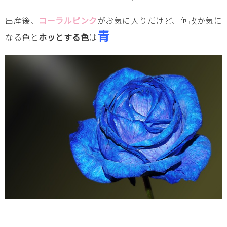
出産後、
コーラルピンク
がお気に入りだけど、何故か気に
青
なる色と
ホッとする色
は