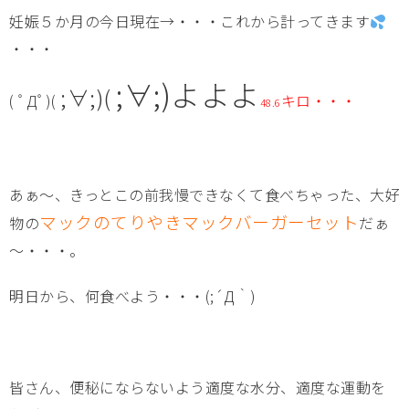
妊娠５か月の今日現在→・・・これから計ってきます
・・・
;∀;)よよよ
;∀;)(
( ﾟДﾟ)(
キロ・・・
48.6
あぁ～、きっとこの前我慢できなくて食べちゃった、大好
マックのてりやきマックバーガーセット
物の
だぁ
～・・・。
明日から、何食べよう・・・(;´Д｀)
皆さん、便秘にならないよう適度な水分、適度な運動を