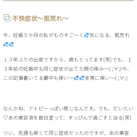
不快症状～肌荒れ～
今、妊娠５か月の私がものすご～く
気になる、肌荒れ
１３年ぶりの出産ですから、歳もとってます(笑)でも、１
３年前の妊娠中も同じ症状が出てた顔の痒み～( ;∀;)今、
この記事書いてる最中も痒い～
非常に痒い～( ;∀;)
なんかね、アトピーっぽい感じなんです。でも、だいたい
♡あの美容液を数日塗って、すっぴんで過ごすと治る(笑)
つい、先週も痒くて同じ症状だったのですが、あの美容