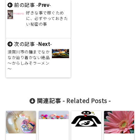
前の記事 -
Prev
-
好きな事で稼ぐため
に、必ずやっておきた
い秘密の事
次の記事 -
Next
-
須賀川市の麺までなか
なか辿り着かない絶品
～からしみそラーメン
～
関連記事 -
Related Posts
-