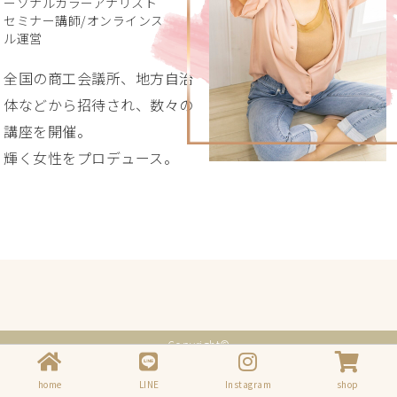
ーソナルカラーアナリスト
セミナー講師/オンラインスクー
ル運営
全国の商工会議所、地方自治
体などから招待され、数々の
講座を開催。
輝く女性をプロデュース。
Copyright©
本多美香～Instagram＆婚活セミナー講師@福島＆魅せるプロデューサー～
,
2016 All Rights Reserved.
home
LINE
Instagram
shop