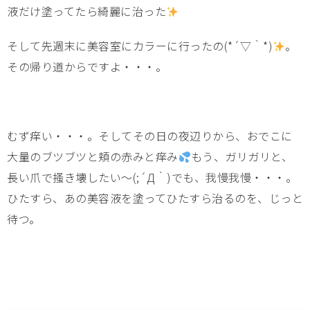
液だけ塗ってたら綺麗に治った
そして先週末に美容室にカラーに行ったの(*´▽｀*)
。
その帰り道からですよ・・・。
むず痒い・・・。そしてその日の夜辺りから、おでこに
大量のブツブツと頬の赤みと痒み
もう、ガリガリと、
長い爪で搔き壊したい～(;´Д｀)でも、我慢我慢・・・。
ひたすら、あの美容液を塗ってひたすら治るのを、じっと
待つ。