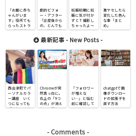
「お腹に赤ち
劇的ビフォ
妊娠初期に妊
激ヤセしたら
ゃんがいま
ー・アフター
娠に気が付か
変化した色ん
す」役所でも
「出産後から
ずＣＴ撮影し
な事「まと
らったストラ
の、とんでも
ちゃったよ～
め」
ップを可愛く
ない激痩せ物
バックチャー
語」
最新記事 -
New Posts
-
ムに改造して
みた♪
西会津町でパ
Chromeが突
「フォロワー
chatgptで画
ーソナルカラ
然真っ白に。
が増えな
像ダウンロー
ー講座 いく
右上の「9つ
い…」と悩む
ドの拡張子を
つになっても
の点」が消え
前に確認して
直す方法
「きれいで在
た日の話
ほしい、
りたい」
Instagramで
選ばれる人に
なる3つの習
慣
-
Comments
-