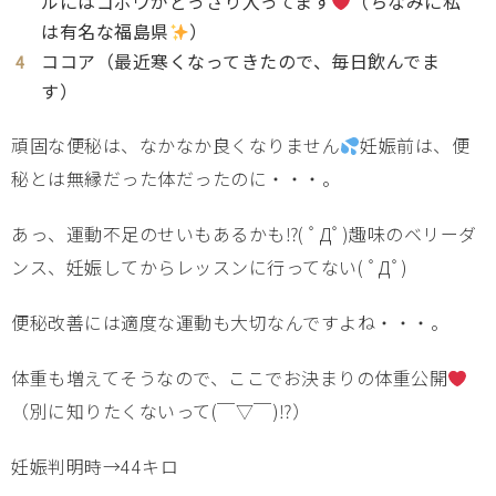
ルにはゴボウがどっさり入ってます
（ちなみに私
は有名な福島県
）
ココア（最近寒くなってきたので、毎日飲んでま
す）
頑固な便秘は、なかなか良くなりません
妊娠前は、便
秘とは無縁だった体だったのに・・・。
あっ、運動不足のせいもあるかも⁉( ﾟДﾟ)趣味のベリーダ
ンス、妊娠してからレッスンに行ってない( ﾟДﾟ)
便秘改善には適度な運動も大切なんですよね・・・。
体重も増えてそうなので、ここでお決まりの体重公開
（別に知りたくないって(￣▽￣)⁉）
妊娠判明時→44キロ