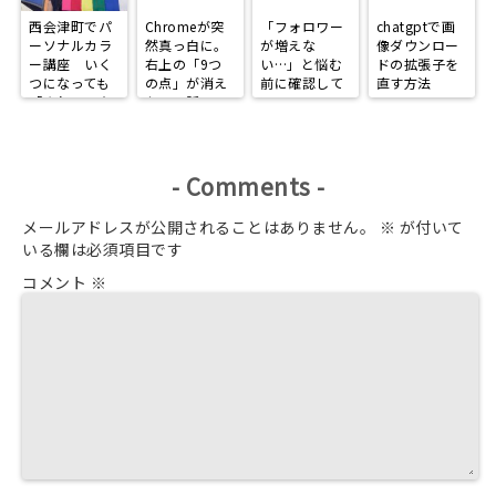
西会津町でパ
Chromeが突
「フォロワー
chatgptで画
ーソナルカラ
然真っ白に。
が増えな
像ダウンロー
ー講座 いく
右上の「9つ
い…」と悩む
ドの拡張子を
つになっても
の点」が消え
前に確認して
直す方法
「きれいで在
た日の話
ほしい、
りたい」
Instagramで
選ばれる人に
なる3つの習
慣
-
Comments
-
メールアドレスが公開されることはありません。
※
が付いて
いる欄は必須項目です
コメント
※