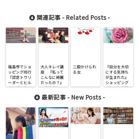
関連記事 -
Related Posts
-
福島市でショ
大人キレイ講
二股かけられ
『自分を大切
ッピング同行
座 『私って
る女
にする気持ち
『認定トウリ
こんなに綺麗
が生まれた』
ーダーとヒル
だったの？』
ショッピング
ナンデスな1
に出逢う日
同行、お客様
日』
の声
最新記事 -
New Posts
-