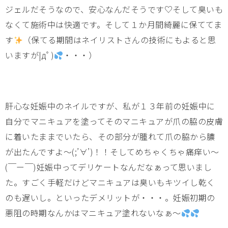
ジェルだそうなので、安心なんだそうです♡そして臭いも
なくて施術中は快適です。そして１か月間綺麗に保ててま
す
（保てる期間はネイリストさんの技術にもよると思
いますが|дﾟ)
・・・）
肝心な妊娠中のネイルですが、私が１３年前の妊娠中に
自分でマニキュアを塗ってそのマニキュアが爪の脇の皮膚
に着いたままでいたら、その部分が腫れて爪の脇から膿
が出たんですよ～(;’∀’)！！そしてめちゃくちゃ痛痒い～
(￣ー￣)妊娠中ってデリケートなんだなぁって思いまし
た。すごく手軽だけどマニキュアは臭いもキツイし乾く
のも遅いし。といったデメリットが・・・。妊娠初期の
悪阻の時期なんかはマニキュア塗れないなぁ～