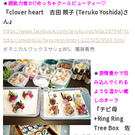
★
超能力者か⁉めっちゃクールビューティー♡
『clover heart 吉田 照子 (Teruko Yoshida)さ
ん』
https://www.facebook.com/teruko.yoshida.58?fref=ts
http://ameblo.jp/teyumino/entry-12250529563.html
ボタニカルワックスサシェWS、雑貨販売
★
表情豊かで包
み込んでくれる
ような温かい癒
しのオーラ
『チビ母
+Ring Ring
Tree Box 佐