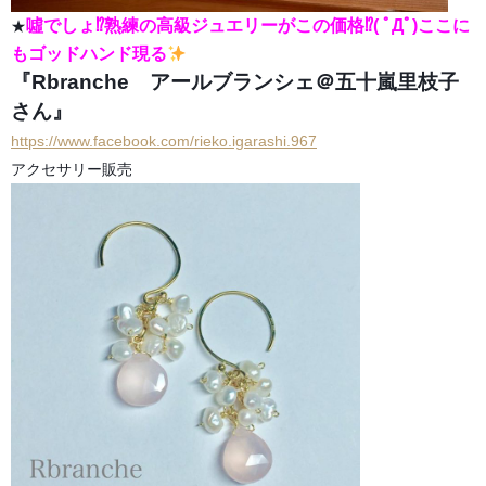
噓でしょ⁉熟練の高級ジュエリーがこの価格⁉( ﾟДﾟ)ここに
★
もゴッドハンド現る
『Rbranche アールブランシェ＠五十嵐里枝子
さん』
https://www.facebook.com/rieko.igarashi.967
アクセサリー販売