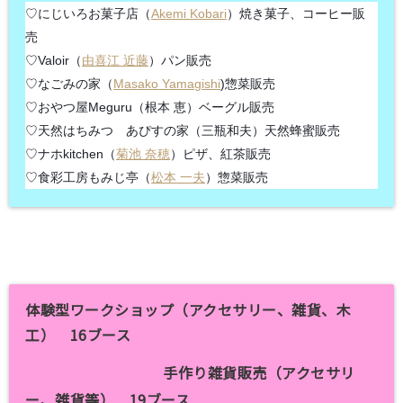
♡にじいろお菓子店（
Akemi Kobari
）焼き菓子、コーヒー販
売
♡Valoir（
由喜江 近藤
）パン販売
♡なごみの家（
Masako Yamagishi
)惣菜販売
♡おやつ屋Meguru（根本 恵）ベーグル販売
♡天然はちみつ あぴすの家（三瓶和夫）天然蜂蜜販売
♡ナホkitchen（
菊池 奈穂
）ピザ、紅茶販売
♡食彩工房もみじ亭（
松本 一夫
）惣菜販売
体験型ワークショップ（アクセサリー、雑貨、木
工） 16ブース
手作り雑貨販売（アクセサリ
ー、雑貨等） 19ブース