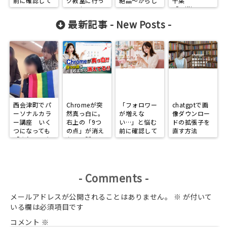
前に確認して
グ教室に行っ
絶品～からし
千葉
ほしい、
てみた！』
みそラーメン
「Brilliantmo
Instagramで
～
on出店」
最新記事 -
New Posts
-
選ばれる人に
なる3つの習
慣
西会津町でパ
Chromeが突
「フォロワー
chatgptで画
ーソナルカラ
然真っ白に。
が増えな
像ダウンロー
ー講座 いく
右上の「9つ
い…」と悩む
ドの拡張子を
つになっても
の点」が消え
前に確認して
直す方法
「きれいで在
た日の話
ほしい、
りたい」
Instagramで
選ばれる人に
なる3つの習
慣
-
Comments
-
メールアドレスが公開されることはありません。
※
が付いて
いる欄は必須項目です
コメント
※