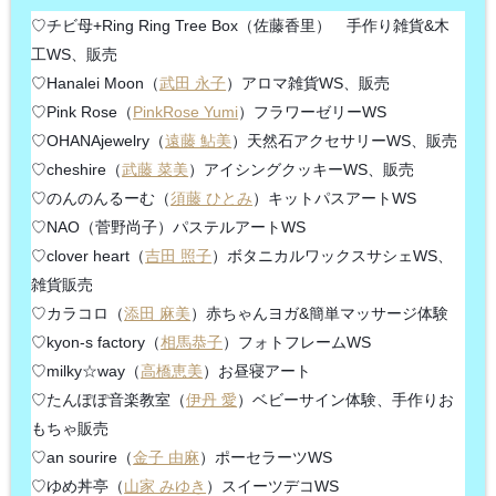
♡チビ母+Ring Ring Tree Box（佐藤香里） 手作り雑貨&木
工WS、販売
♡Hanalei Moon（
武田 永子
）アロマ雑貨WS、販売
♡Pink Rose（
PinkRose Yumi
）フラワーゼリーWS
♡OHANAjewelry（
遠藤 鮎美
）天然石アクセサリーWS、販売
♡cheshire（
武藤 菜美
）アイシングクッキーWS、販売
♡のんのんるーむ（
須藤 ひとみ
）キットパスアートWS
♡NAO（菅野尚子）パステルアートWS
♡clover heart（
吉田 照子
）ボタニカルワックスサシェWS、
雑貨販売
♡カラコロ（
添田 麻美
）赤ちゃんヨガ&簡単マッサージ体験
♡kyon-s factory（
相馬恭子
）フォトフレームWS
♡milky☆way（
高橋恵美
）お昼寝アート
♡たんぽぽ音楽教室（
伊丹 愛
）ベビーサイン体験、手作りお
もちゃ販売
♡an sourire（
金子 由麻
）ポーセラーツWS
♡ゆめ丼亭（
山家 みゆき
）スイーツデコWS