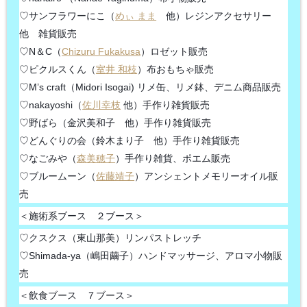
♡サンフラワーにこ（
めぃ まま
他）レジンアクセサリー
他 雑貨販売
♡N＆C（
Chizuru Fukakusa
）ロゼット販売
♡ピクルスくん（
室井 和枝
）布おもちゃ販売
♡M’s craft（Midori Isogai) リメ缶、リメ鉢、デニム商品販売
♡nakayoshi（
佐川幸枝
他）手作り雑貨販売
♡野ばら（金沢美和子 他）手作り雑貨販売
♡どんぐりの会（鈴木まり子 他）手作り雑貨販売
♡なごみや（
森美穂子
）手作り雑貨、ポエム販売
♡ブルームーン（
佐藤靖子
）アンシェントメモリーオイル販
売
＜施術系ブース ２ブース＞
♡クスクス（東山那美）リンパストレッチ
♡Shimada-ya（嶋田繭子）ハンドマッサージ、アロマ小物販
売
＜飲食ブース ７ブース＞