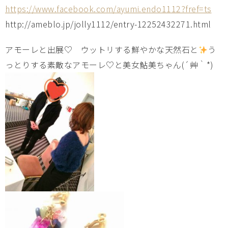
https://www.facebook.com/ayumi.endo1112?fref=ts
http://ameblo.jp/jolly1112/entry-12252432271.html
アモーレと出展♡ ウットリする鮮やかな天然石と
う
っとりする素敵なアモーレ♡と美女鮎美ちゃん(´艸｀*)