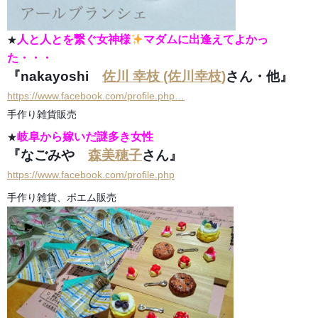
人と人とを繋ぐ女神様
マダムに出逢えてよかっ
★
た・・・
『nakayoshi
佐川 幸枝 (佐川幸枝)
さん・他』
https://www.facebook.com/profile.php…
手作り雑貨販売
岐阜から嫁いだ謎多き女性
★
『なごみや
森美穂子
さん』
https://www.facebook.com/profile.php
手作り雑貨、ポエム販売