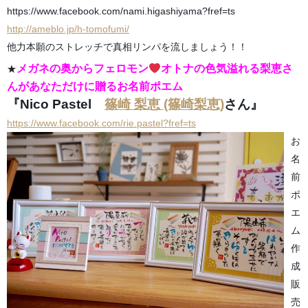
https://www.facebook.com/nami.higashiyama?fref=ts
http://ameblo.jp/h-tomofumi/
他力本願のストレッチで真相リンパを流しましょう！！
メガネの奥からフェロモン
オトナの色気溢れる梨恵さ
★
んがあなただけに贈るお名前ポエム
『Nico Pastel
篠崎 梨恵 (篠崎梨恵)
さん』
https://www.facebook.com/rie.pastel?fref=ts
お
名
前
ポ
エ
ム
作
成
販
売