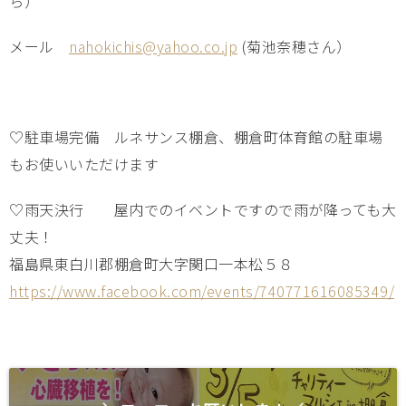
ら）
メール
nahokichis@yahoo.co.jp
(菊池奈穂さん）
♡駐車場完備 ルネサンス棚倉、棚倉町体育館の駐車場
もお使いいただけます
♡雨天決行 屋内でのイベントですので雨が降っても大
丈夫！
福島県東白川郡棚倉町大字関口一本松５８
https://www.facebook.com/events/740771616085349/