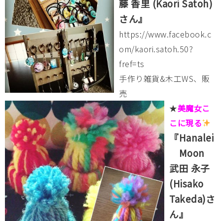
藤 香里 (Kaori Satoh)
さん』
https://www.facebook.c
om/kaori.satoh.50?
fref=ts
手作り雑貨&木工WS、販
売
★
美魔女こ
こに現る
『Hanalei
Moon
武田 永子
(Hisako
Takeda)さ
ん』