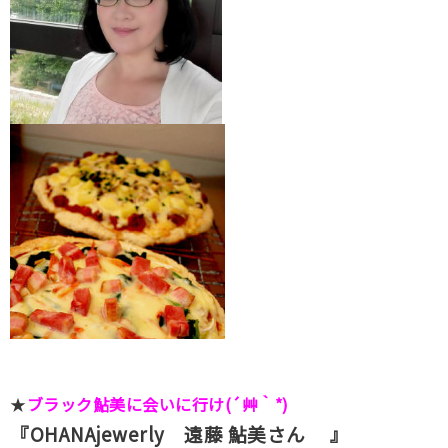
★
ブラック鮎美に会いに行け(´艸｀*)
『OHANAjewerly 遠藤 鮎美さん 』