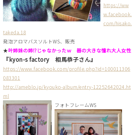
https://ww
w.facebook.
com/hisako.
takeda.18
発泡アロマバスソルトWS、販売
★
叶姉妹の姉⁉じゃなかったｗ 器の大きな憧れ大人女性
『kyon-s factory 相馬恭子さん』
https://www.facebook.com/profile.php?id=100011306
083301
http://ameblo.jp/kyouko-album/entry-12252642024.ht
ml
フォトフレームWS