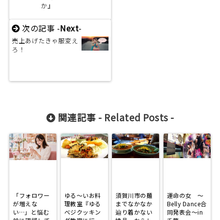
か』
次の記事 -
Next
-
売上あげたきゃ服変え
ろ！
関連記事 -
Related Posts
-
「フォロワー
ゆる～いお料
須賀川市の麺
運命の女 ～
が増えな
理教室『ゆる
までなかなか
Belly Dance合
い…」と悩む
べジクッキン
辿り着かない
同発表会～in