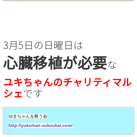
3月5日の日曜日は
心臓移植が
必要
な
ユキちゃんのチャリティマル
シェ
です
ゆきちゃんを救う会
http://yukichan-sukuukai.com
/