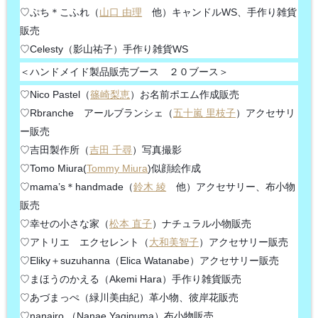
♡ぷち＊こふれ（
山口 由理
他）キャンドルWS、手作り雑貨
販売
♡Celesty（影山祐子）手作り雑貨WS
＜ハンドメイド製品販売ブース ２０ブース＞
♡Nico Pastel（
篠崎梨恵
）お名前ポエム作成販売
♡Rbranche アールブランシェ（
五十嵐 里枝子
）アクセサリ
ー販売
♡吉田製作所（
吉田 千尋
）写真撮影
♡Tomo Miura(
Tommy Miura
)似顔絵作成
♡mama’s＊handmade（
鈴木 綾
他）アクセサリー、布小物
販売
♡幸せの小さな家（
松本 直子
）ナチュラル小物販売
♡アトリエ エクセレント（
大和美智子
）アクセサリー販売
♡Eliky＋suzuhanna（Elica Watanabe）アクセサリー販売
♡まほうのかえる（Akemi Hara）手作り雑貨販売
♡あづまっぺ（緑川美由紀）革小物、彼岸花販売
♡nanairo （Nanae Yaginuma）布小物販売