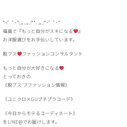
*･゜ﾟ･*:.｡..｡.:**. .｡.:*･゜ﾟ･*
福島で『もっと自分がスキになる
』
お洋服選びをお手伝いしています。
脱ブス
ファッションコンサルタント
もっと自分が大好きになる
とっておきの
《脱ブス フファッション情報》
《ユニクロ×GUプチプラコーデ》
《今日からモテるコーディネート》
をLINE@でお届けします。