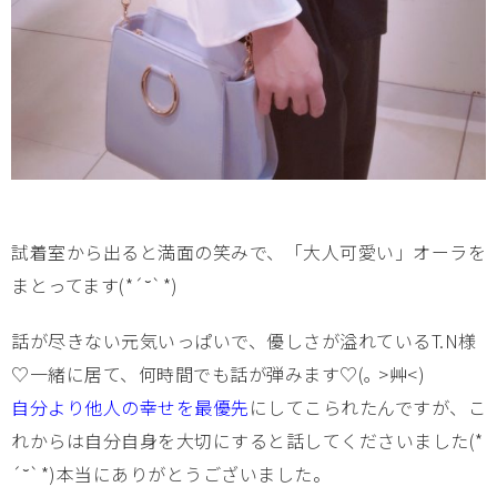
試着室から出ると満面の笑みで、「大人可愛い」オーラを
まとってます(*´˘`*)
話が尽きない元気いっぱいで、優しさが溢れているT.N様
♡一緒に居て、何時間でも話が弾みます♡(｡ >艸<)
自分より他人の幸せを最優先
にしてこられたんですが、こ
れからは自分自身を大切にすると話してくださいました(*
´˘`*)本当にありがとうございました。