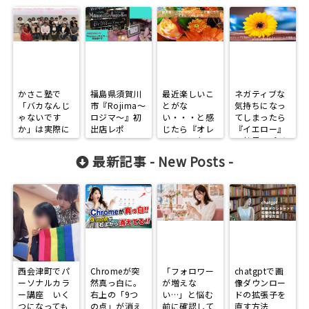
かさこ塾で
福島県須賀川
最近楽しいこ
ネガティブな
「バカなんじ
市『Rojima～
とがな
気持ちになっ
ゃないです
ロジマ～』初
い・・・と感
てしまったら
か」は実際に
出店レポ
じたら『オレ
『イエロー』
は・・・。
ンジ』の色
の効果でポジ
～自分の発信
ティブな自分
最新記事 -
New Posts
-
の少なさを痛
に
感～
西会津町でパ
Chromeが突
「フォロワー
chatgptで画
ーソナルカラ
然真っ白に。
が増えな
像ダウンロー
ー講座 いく
右上の「9つ
い…」と悩む
ドの拡張子を
つになっても
の点」が消え
前に確認して
直す方法