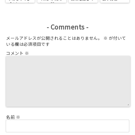
「きれいで在
た日の話
ほしい、
りたい」
Instagramで
選ばれる人に
なる3つの習
慣
-
Comments
-
メールアドレスが公開されることはありません。
※
が付いて
いる欄は必須項目です
コメント
※
名前
※