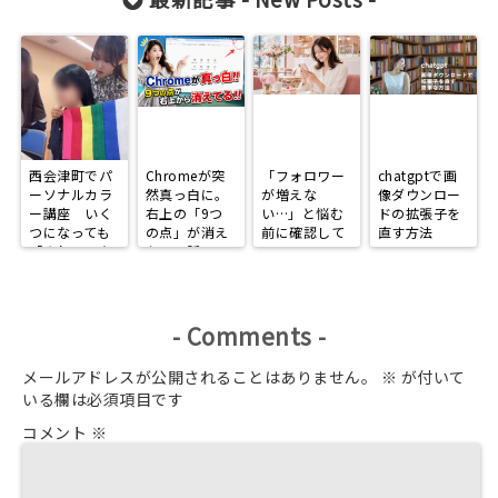
西会津町でパ
Chromeが突
「フォロワー
chatgptで画
ーソナルカラ
然真っ白に。
が増えな
像ダウンロー
ー講座 いく
右上の「9つ
い…」と悩む
ドの拡張子を
つになっても
の点」が消え
前に確認して
直す方法
「きれいで在
た日の話
ほしい、
りたい」
Instagramで
選ばれる人に
なる3つの習
慣
-
Comments
-
メールアドレスが公開されることはありません。
※
が付いて
いる欄は必須項目です
コメント
※