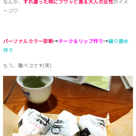
なんか、
すれ違った時にフワッと香る大人の女性
のイメ
ージ♡
パーソナルカラー診断
→
チーク＆リップ作り
→
練り香水
作り
もう、腹ペコです(笑)