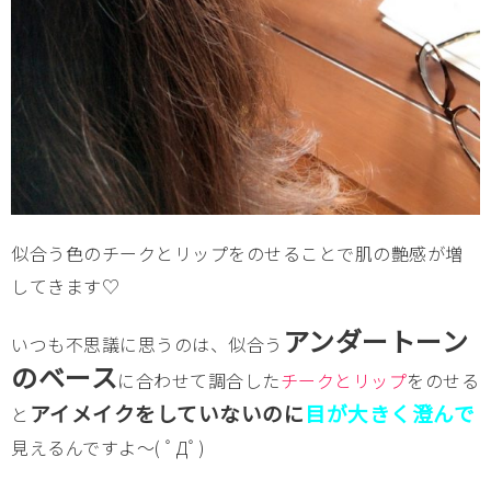
似合う色のチークとリップをのせることで肌の艶感が増
してきます♡
アンダートーン
いつも不思議に思うのは、似合う
のベース
に合わせて調合した
チークとリップ
をのせる
アイメイクをしていないのに
目が大きく澄んで
と
見えるんですよ～( ﾟДﾟ)