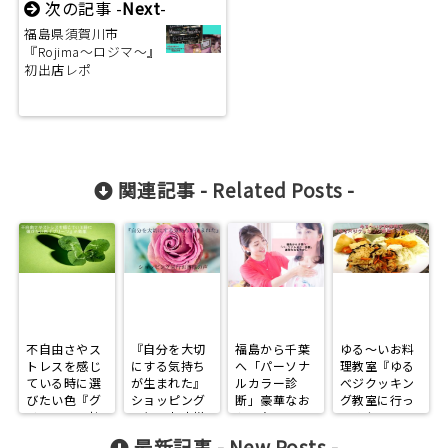
次の記事 -
Next
-
福島県須賀川市
『Rojima～ロジマ～』
初出店レポ
関連記事 -
Related Posts
-
不自由さやス
『自分を大切
福島から千葉
ゆる～いお料
トレスを感じ
にする気持ち
へ「パーソナ
理教室『ゆる
ている時に選
が生まれた』
ルカラー診
べジクッキン
びたい色『グ
ショッピング
断」豪華なお
グ教室に行っ
リーン』の効
同行、お客様
もてなし
てみた！』
果
の声
最新記事 -
New Posts
-