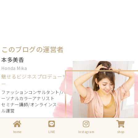
このブログの運営者
本多美香
Honda Mika
魅せるビジネスプロデューサ
ー
ファッションコンサルタント/パ
ーソナルカラーアナリスト
セミナー講師/オンラインスクー
ル運営
全国の商工会議所、地方自治
home
LINE
Instagram
shop
体などから招待され、数々の