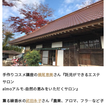
手作りコスメ講座の
横尾恵美
さん『託児ができるエステ
サロン
almoアルモ-自然の恵みをいただくサロン』
薫る練香水の
武田永子
さん『農業、アロマ、フラ‥など子