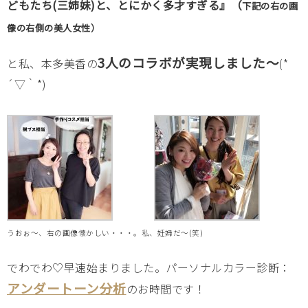
どもたち(三姉妹)と、とにかく多才すぎる』（
下記の右の画
像の右側の美人女性）
3人のコラボが実現しました～
と私、本多美香の
(*
´▽｀*)
うおぉ～、右の画像懐かしい・・・。私、妊婦だ～(笑)
でわでわ♡早速始まりました。パーソナルカラー診断：
アンダートーン分析
のお時間です！