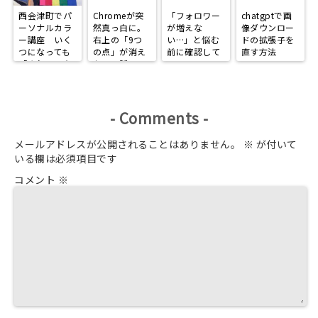
西会津町でパ
Chromeが突
「フォロワー
chatgptで画
ーソナルカラ
然真っ白に。
が増えな
像ダウンロー
ー講座 いく
右上の「9つ
い…」と悩む
ドの拡張子を
つになっても
の点」が消え
前に確認して
直す方法
「きれいで在
た日の話
ほしい、
りたい」
Instagramで
選ばれる人に
なる3つの習
慣
-
Comments
-
メールアドレスが公開されることはありません。
※
が付いて
いる欄は必須項目です
コメント
※