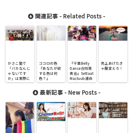
関連記事 -
Related Posts
-
かさこ塾で
ココロの色
『千葉Belly
売上あげたき
「バカなんじ
『あなたが欲
Dance合同発
ゃ服変えろ！
ゃないです
する色は何
表会』Settaat
か」は実際に
色？』
Mactuub運命
は・・・。
の女
～自分の発信
最新記事 -
New Posts
-
の少なさを痛
感～