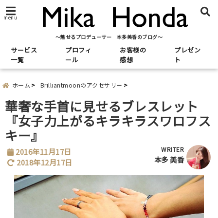
menu
～魅せるプロデューサー 本多美香のブログ～
サービス
プロフィ
お客様の
プレゼン
一覧
ール
感想
ト
ホーム
Brilliantmoonのアクセサリー
華奢な手首に見せるブレスレット
『女子力上がるキラキラスワロフス
キー』
WRITER
2016年11月17日
本多 美香
2018年12月17日