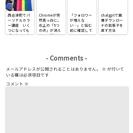
西会津町でパ
Chromeが突
「フォロワー
chatgptで画
ーソナルカラ
然真っ白に。
が増えな
像ダウンロー
ー講座 いく
右上の「9つ
い…」と悩む
ドの拡張子を
つになっても
の点」が消え
前に確認して
直す方法
「きれいで在
た日の話
ほしい、
りたい」
Instagramで
選ばれる人に
なる3つの習
慣
-
Comments
-
メールアドレスが公開されることはありません。
※
が付いて
いる欄は必須項目です
コメント
※