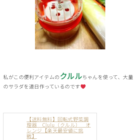
クルル
私がこの便利アイテムの
ちゃんを使って、大量
のサラダを連日作っているのです
【送料無料】回転式野菜調
理器 Clulu（クルル） オ
レンジ【楽天最安値に挑
戦】