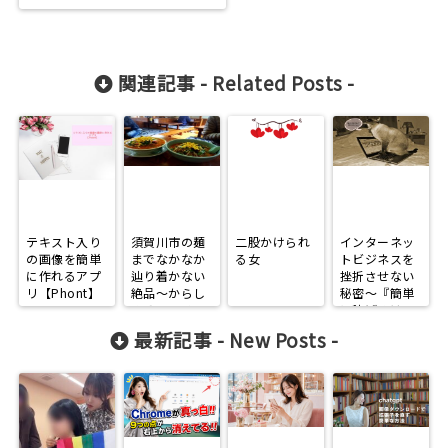
関連記事 -
Related Posts
-
テキスト入り
須賀川市の麺
二股かけられ
インターネッ
の画像を簡単
までなかなか
る女
トビジネスを
に作れるアプ
辿り着かない
挫折させない
リ【Phont】
絶品～からし
秘密～『簡単
みそラーメン
に稼げるは
～
嘘』～
最新記事 -
New Posts
-