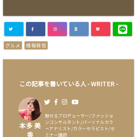
グルメ
情報発信
この記事を書いている人 -
WRITER
-
魅せるプロデューサー/ファッショ
ンコンサルタント/パーソナルカラ
本多 美
ーアナリスト/カラーセラピスト/セ
香
ミナー講師